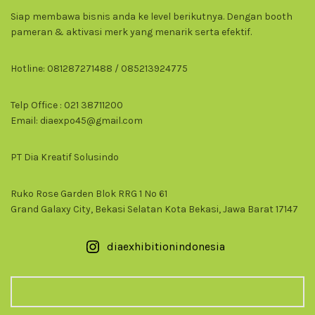
Siap membawa bisnis anda ke level berikutnya. Dengan booth
pameran & aktivasi merk yang menarik serta efektif.
Hotline: 081287271488 / 085213924775
Telp Office : 021 38711200
Email: diaexpo45@gmail.com
PT Dia Kreatif Solusindo
Ruko Rose Garden Blok RRG 1 No 61
Grand Galaxy City, Bekasi Selatan Kota Bekasi, Jawa Barat 17147
diaexhibitionindonesia