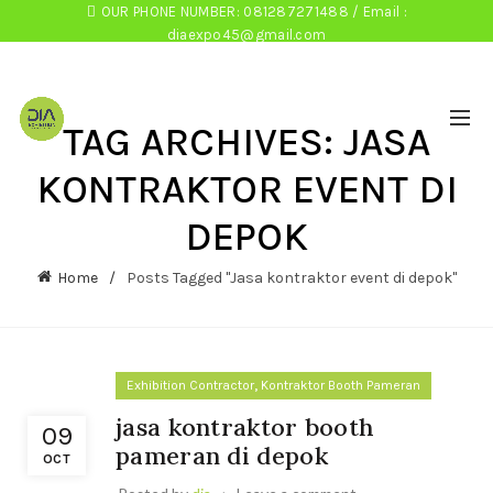
OUR PHONE NUMBER: 081287271488 / Email :
diaexpo45@gmail.com
TAG ARCHIVES: JASA
KONTRAKTOR EVENT DI
DEPOK
Home
Posts Tagged "Jasa kontraktor event di depok"
,
Exhibition Contractor
Kontraktor Booth Pameran
jasa kontraktor booth
09
pameran di depok
OCT