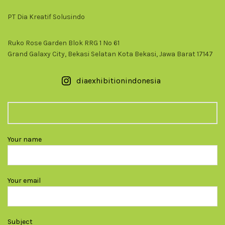
PT Dia Kreatif Solusindo
Ruko Rose Garden Blok RRG 1 No 61
Grand Galaxy City, Bekasi Selatan Kota Bekasi, Jawa Barat 17147
diaexhibitionindonesia
Your name
Your email
Subject