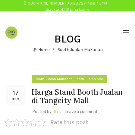
OUR PHONE NUMBER: 081287271488 / Email :
diaexpo45@gmail.com
BLOG
Home
Booth Jualan Makanan
,
Booth Jualan Makanan
Booth Jualan Mall
Harga Stand Booth Jualan
17
di Tangcity Mall
DEC
Posted by
dia
Leave a comment
Rate this post