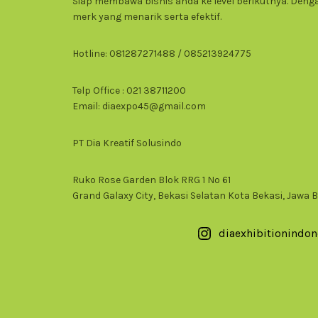
Siap membawa bisnis anda ke level berikutnya. Den
merk yang menarik serta efektif.
Hotline: 081287271488 / 085213924775
Telp Office : 021 38711200
Email: diaexpo45@gmail.com
PT Dia Kreatif Solusindo
Ruko Rose Garden Blok RRG 1 No 61
Grand Galaxy City, Bekasi Selatan Kota Bekasi, Jawa B
diaexhibitionindon