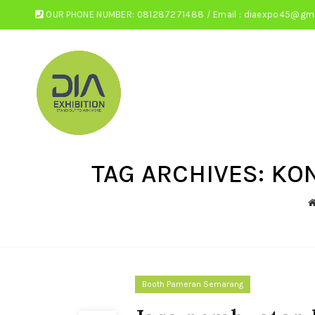
OUR PHONE NUMBER: 081287271488 / Email : diaexpo45@gm
TAG ARCHIVES: K
Booth Pameran Semarang