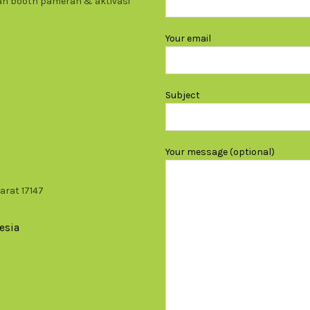
gan booth pameran & aktivasi
Your email
Subject
Your message (optional)
arat 17147
esia