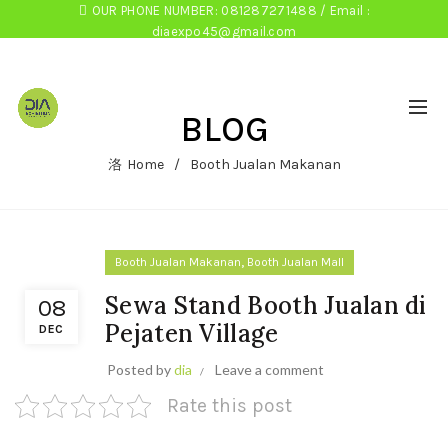
OUR PHONE NUMBER: 081287271488 / Email :
diaexpo45@gmail.com
BLOG
Home
Booth Jualan Makanan
,
Booth Jualan Makanan
Booth Jualan Mall
Sewa Stand Booth Jualan di
08
Pejaten Village
DEC
Posted by
dia
Leave a comment
Rate this post