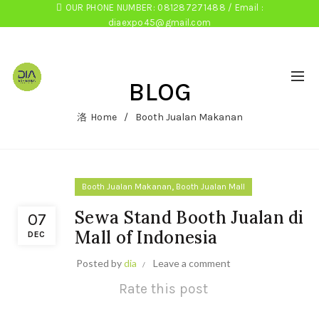
OUR PHONE NUMBER: 081287271488 / Email :
diaexpo45@gmail.com
BLOG
Home
Booth Jualan Makanan
,
Booth Jualan Makanan
Booth Jualan Mall
Sewa Stand Booth Jualan di
07
Mall of Indonesia
DEC
Posted by
dia
Leave a comment
Rate this post