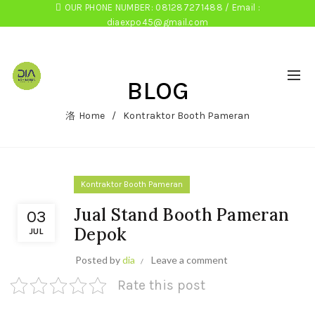
OUR PHONE NUMBER: 081287271488 / Email :
diaexpo45@gmail.com
BLOG
Home
Kontraktor Booth Pameran
Kontraktor Booth Pameran
Jual Stand Booth Pameran
03
Depok
JUL
Posted by
dia
Leave a comment
Rate this post