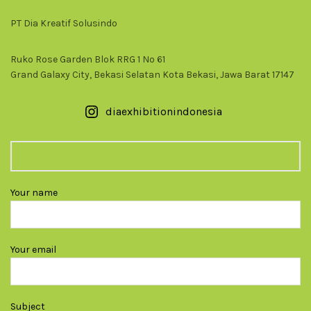
PT Dia Kreatif Solusindo
Ruko Rose Garden Blok RRG 1 No 61
Grand Galaxy City, Bekasi Selatan Kota Bekasi, Jawa Barat 17147
diaexhibitionindonesia
Your name
Your email
Subject