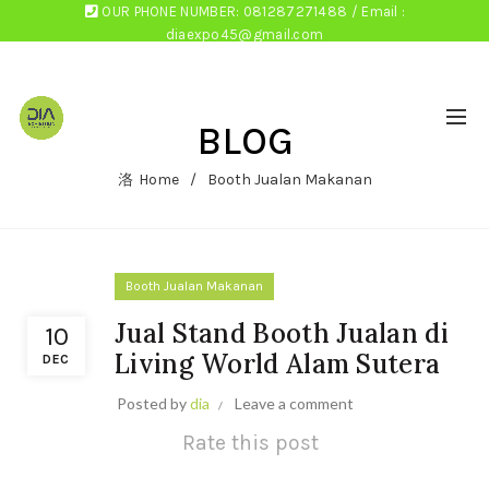
OUR PHONE NUMBER: 081287271488 / Email :
diaexpo45@gmail.com
BLOG
Home
Booth Jualan Makanan
Booth Jualan Makanan
Jual Stand Booth Jualan di
10
Living World Alam Sutera
DEC
Posted by
dia
Leave a comment
Rate this post