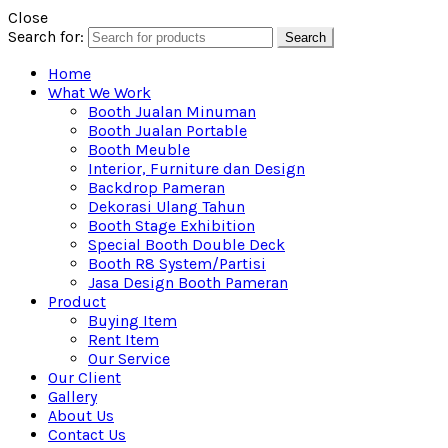
Close
Search for:
Search
Home
What We Work
Booth Jualan Minuman
Booth Jualan Portable
Booth Meuble
Interior, Furniture dan Design
Backdrop Pameran
Dekorasi Ulang Tahun
Booth Stage Exhibition
Special Booth Double Deck
Booth R8 System/Partisi
Jasa Design Booth Pameran
Product
Buying Item
Rent Item
Our Service
Our Client
Gallery
About Us
Contact Us