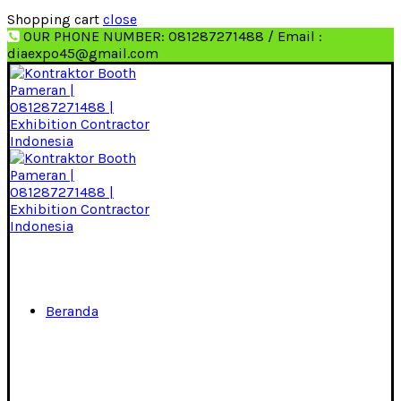
Shopping cart
close
OUR PHONE NUMBER: 081287271488 / Email :
diaexpo45@gmail.com
Beranda