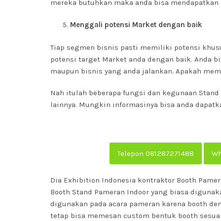
mereka butuhkan maka anda bisa mendapatkan rel
Menggali potensi Market dengan baik
Tiap segmen bisnis pasti memiliki potensi kh
potensi target Market anda dengan baik. Anda 
maupun bisnis yang anda jalankan. Apakah mema
Nah itulah beberapa fungsi dan kegunaan Stand
lainnya. Mungkin informasinya bisa anda dapatkan
Telepon 081287271488
Wh
Dia Exhibition Indonesia kontraktor Booth Pam
Booth Stand Pameran Indoor yang biasa diguna
digunakan pada acara pameran karena booth den
tetap bisa memesan custom bentuk booth sesuai