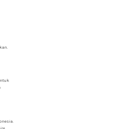
kan.
untuk
a
onesia.
ire