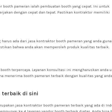
or booth pameran ialah pembuatan booth yang cepat. Ini untuk
rjakan dengan cepat dan tepat. Pastikan kontraktor memiliki
 harus ada dari jasa kontraktor booth pameran yang anda guna
astikan bahwa anda akan memperoleh produk kualitas terbaik.
or booth terpercaya. Layanan konsultasi ini mengharuskan anda 
a menerima booth pameran terbaik dengan kualitas yang and
terbaik di sini
rupakan jasa kontraktor booth pameran terbaik yang ada di Ind
mpunyai ke 4 layanan vendor booth terbaik diatas. Anda bisa
h