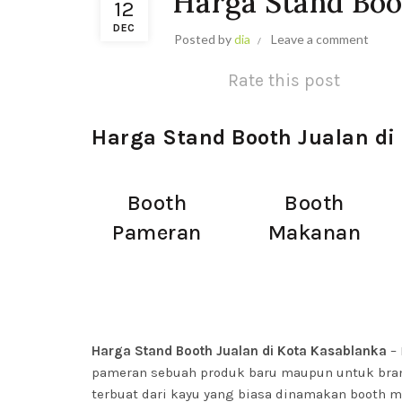
Harga Stand Boo
12
DEC
Posted by
dia
Leave a comment
Rate this post
Harga Stand Booth Jualan di
Booth
Booth
Pameran
Makanan
Harga Stand Booth Jualan di Kota Kasablanka
–
pameran sebuah produk baru maupun untuk brandi
terbuat dari kayu yang biasa dinamakan booth 