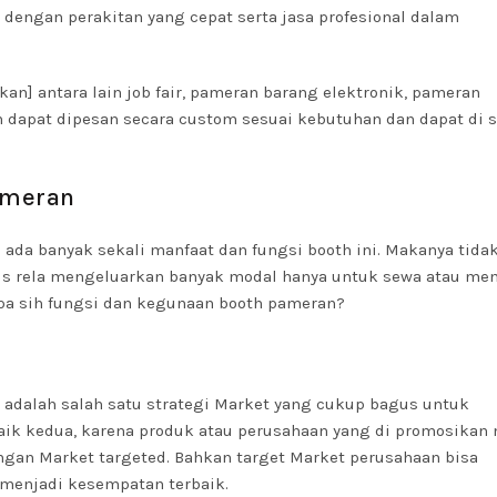
, dengan perakitan yang cepat serta jasa profesional dalam
n] antara lain job fair, pameran barang elektronik, pameran
oth dapat dipesan secara custom sesuai kebutuhan dan dapat di 
ameran
a ada banyak sekali manfaat dan fungsi booth ini. Makanya tida
snis rela mengeluarkan banyak modal hanya untuk sewa atau me
apa sih fungsi dan kegunaan booth pameran?
adalah salah satu strategi Market yang cukup bagus untuk
baik kedua, karena produk atau perusahaan yang di promosikan 
gan Market targeted. Bahkan target Market perusahaan bisa
 menjadi kesempatan terbaik.