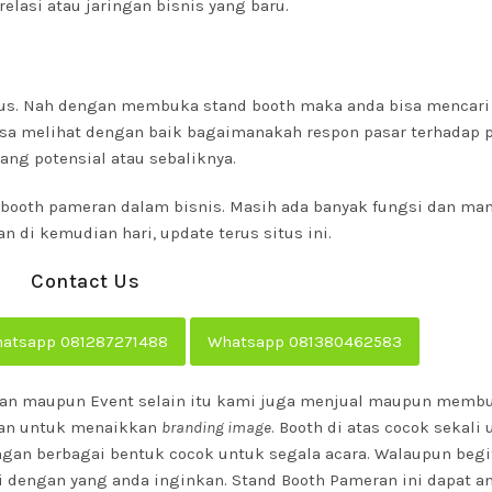
asi atau jaringan bisnis yang baru.
usus. Nah dengan membuka stand booth maka anda bisa mencari
bisa melihat dengan baik bagaimanakah respon pasar terhadap 
ng potensial atau sebaliknya.
 booth pameran dalam bisnis. Masih ada banyak fungsi dan man
 di kemudian hari, update terus situs ini.
Contact Us
atsapp 081287271488
Whatsapp 081380462583
eran maupun Event selain itu kami juga menjual maupun memb
kan untuk menaikkan
branding image
. Booth di atas cocok sekali
gan berbagai bentuk cocok untuk segala acara. Walaupun begi
 dengan yang anda inginkan. Stand Booth Pameran ini dapat an