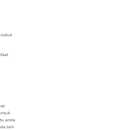
produk
faat
uat
 untuk
tu anda
da beli