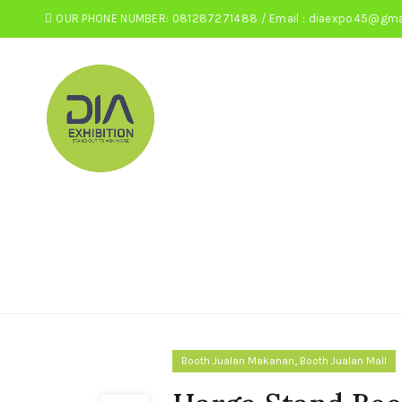
OUR PHONE NUMBER: 081287271488 / Email : diaexpo45@gma
,
Booth Jualan Makanan
Booth Jualan Mall