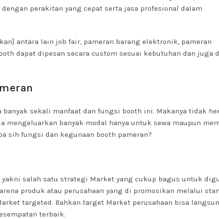
, dengan perakitan yang cepat serta jasa profesional dalam
n] antara lain job fair, pameran barang elektronik, pameran
 Booth dapat dipesan secara custom sesuai kebutuhan dan juga d
ameran
a banyak sekali manfaat dan fungsi booth ini. Makanya tidak her
 rela mengeluarkan banyak modal hanya untuk sewa maupun mem
apa sih fungsi dan kegunaan booth pameran?
akni salah satu strategi Market yang cukup bagus untuk dig
 karena produk atau perusahaan yang di promosikan melalui sta
rket targeted. Bahkan target Market perusahaan bisa langsu
kesempatan terbaik.