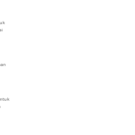
tuk
ai
nan
untuk
a