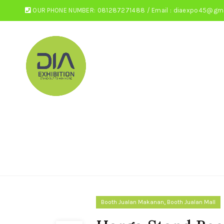
OUR PHONE NUMBER: 081287271488 / Email : diaexpo45@gm
,
Booth Jualan Makanan
Booth Jualan Mall