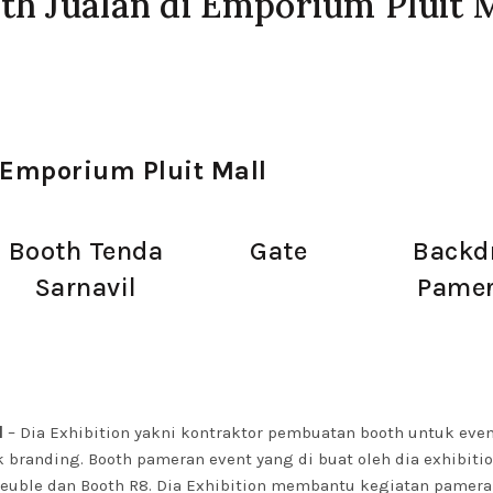
h Jualan di Emporium Pluit M
 Emporium Pluit Mall
Booth Tenda
Gate
Backd
Sarnavil
Pame
l
– Dia Exhibition yakni kontraktor pembuatan booth untuk eve
branding. Booth pameran event yang di buat oleh dia exhibitio
meuble dan Booth R8. Dia Exhibition membantu kegiatan pamer