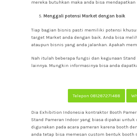
mereka butuhkan maka anda bisa mendapatkan rel
Menggali potensi Market dengan baik
Tiap bagian bisnis pasti memiliki potensi khu
target Market anda dengan baik. Anda bisa mel
ataupun bisnis yang anda jalankan. Apakah mema
Nah itulah beberapa fungsi dan kegunaan Stand
lainnya. Mungkin informasinya bisa anda dapatkan
Telepon 081287271488
Wh
Dia Exhibition Indonesia kontraktor Booth Pame
Stand Pameran Indoor yang biasa dipakai unt
digunakan pada acara pameran karena booth de
anda tetap bisa memesan custom bentuk booth s