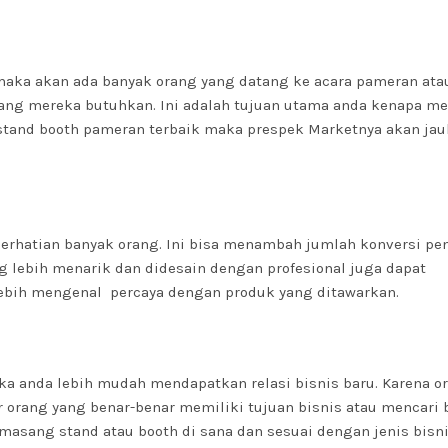
aka akan ada banyak orang yang datang ke acara pameran at
yang mereka butuhkan. Ini adalah tujuan utama anda kenapa m
tand booth pameran terbaik maka prespek Marketnya akan jau
erhatian banyak orang. Ini bisa menambah jumlah konversi pe
g lebih menarik dan didesain dengan profesional juga dapat
ebih mengenal percaya dengan produk yang ditawarkan.
 anda lebih mudah mendapatkan relasi bisnis baru. Karena o
 orang yang benar-benar memiliki tujuan bisnis atau mencari
asang stand atau booth di sana dan sesuai dengan jenis bisn