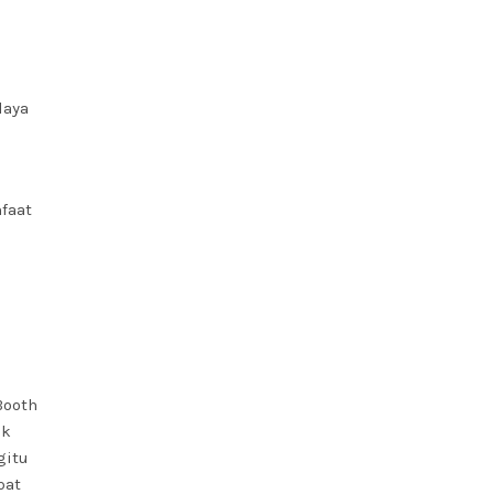
daya
faat
Booth
uk
gitu
pat