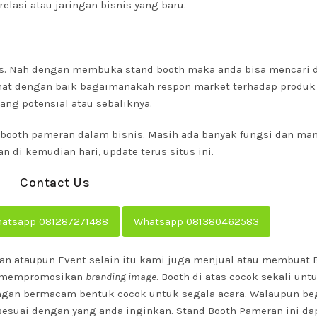
asi atau jaringan bisnis yang baru.
sus. Nah dengan membuka stand booth maka anda bisa mencari 
ihat dengan baik bagaimanakah respon market terhadap produk
ng potensial atau sebaliknya.
 booth pameran dalam bisnis. Masih ada banyak fungsi dan man
 di kemudian hari, update terus situs ini.
Contact Us
atsapp 081287271488
Whatsapp 081380462583
ran ataupun Event selain itu kami juga menjual atau membuat 
uk mempromosikan
branding image
. Booth di atas cocok sekali unt
ngan bermacam bentuk cocok untuk segala acara. Walaupun be
esuai dengan yang anda inginkan. Stand Booth Pameran ini da