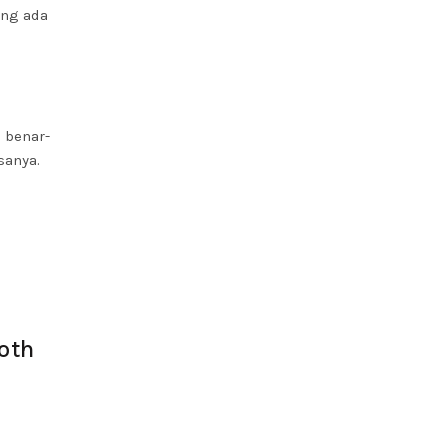
ang ada
 benar-
sanya.
oth