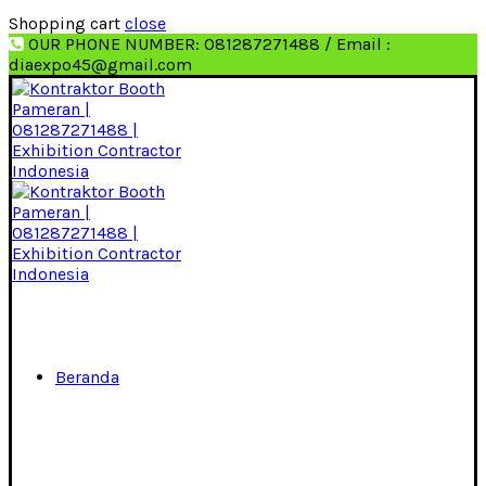
Shopping cart
close
OUR PHONE NUMBER: 081287271488 / Email :
diaexpo45@gmail.com
Beranda