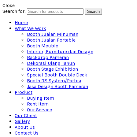
Close
Search for:
Search
Home
What We Work
Booth Jualan Minuman
Booth Jualan Portable
Booth Meuble
Interior, Furniture dan Design
Backdrop Pameran
Dekorasi Ulang Tahun
Booth Stage Exhibition
Special Booth Double Deck
Booth R8 System/Partisi
Jasa Design Booth Pameran
Product
Buying Item
Rent Item
Our Service
Our Client
Gallery
About Us
Contact Us